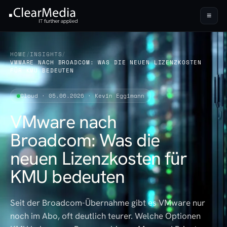
≡
HOME
/
INSIGHTS
/
VMWARE NACH BROADCOM: WAS DIE NEUEN LIZENZKOSTEN
FÜR KMU BEDEUTEN
Cloud · 05.06.2026 · Kevin Eggimann
VMware nach
Broadcom: Was die
neuen Lizenzkosten für
KMU bedeuten
Seit der Broadcom-Übernahme gibt es VMware nur
noch im Abo, oft deutlich teurer. Welche Optionen