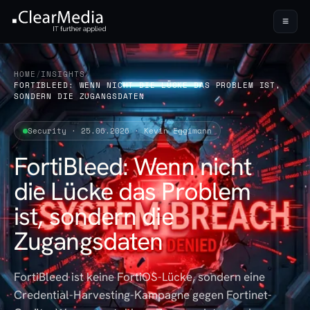
≡
HOME
/
INSIGHTS
/
FORTIBLEED: WENN NICHT DIE LÜCKE DAS PROBLEM IST,
SONDERN DIE ZUGANGSDATEN
Security · 25.06.2026 · Kevin Eggimann
FortiBleed: Wenn nicht
die Lücke das Problem
ist, sondern die
Zugangsdaten
FortiBleed ist keine FortiOS-Lücke, sondern eine
Credential-Harvesting-Kampagne gegen Fortinet-