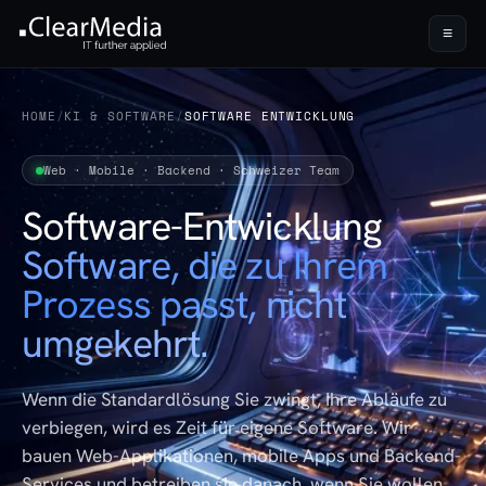
≡
HOME
/
KI & SOFTWARE
/
SOFTWARE ENTWICKLUNG
Web · Mobile · Backend · Schweizer Team
Software-Entwicklung
Software, die zu Ihrem
Prozess passt, nicht
umgekehrt.
Wenn die Standardlösung Sie zwingt, Ihre Abläufe zu
verbiegen, wird es Zeit für eigene Software. Wir
bauen Web-Applikationen, mobile Apps und Backend-
Services und betreiben sie danach, wenn Sie wollen,