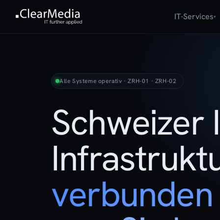
IT-Services
▾
Alle Systeme operativ · ZRH-01 · ZRH-02
Schweizer 
Infrastruktu
verbunden 