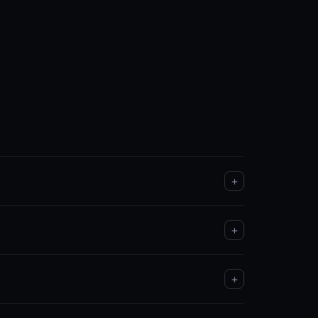
+
+
+