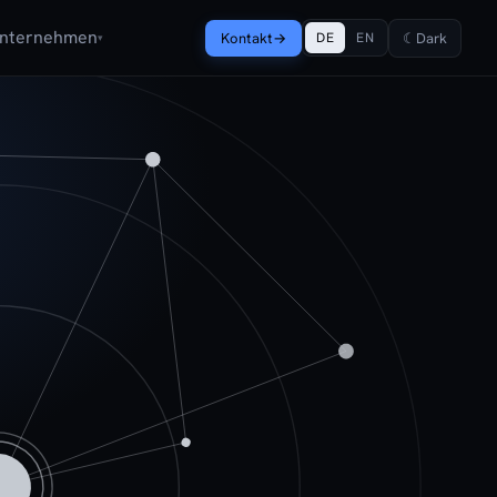
nternehmen
Kontakt
→
☾
Dark
DE
EN
▾