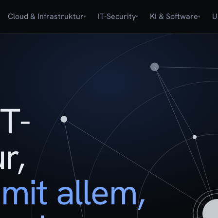
Cloud & Infrastruktur
IT-Security
KI & Software
U
▾
▾
▾
IT-
r,
mit allem,