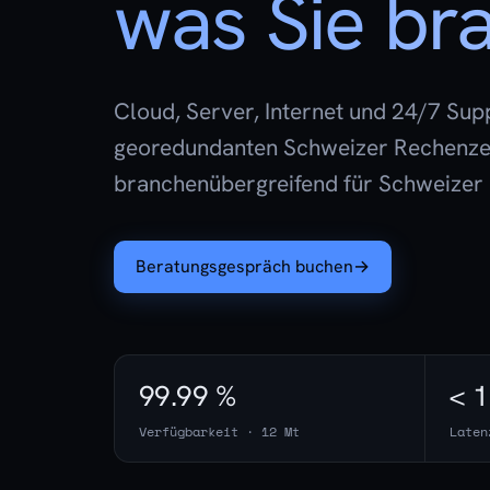
was Sie br
Cloud, Server, Internet und 24/7 Sup
georedundanten Schweizer Rechenzen
branchenübergreifend für Schweizer
Beratungsgespräch buchen
→
99.99 %
< 
Verfügbarkeit · 12 Mt
Laten