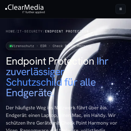
≡
HOME
/
IT-SECURITY
/
ENDPOINT PROTECTION
Virenschutz · EDR · Check Point Harmony
Endpoint Protection
Ihr
zuverlässiger
Schutzschild für alle
Endgeräte.
Der häufigste Weg ins Netzwerk führt über ein
Endgerät: einen Laptop, einen Mac, ein Handy. Wir
schützen Ihre Geräte mit Check Point Harmony vor
Viren, Ransomware und Malware, vollständig