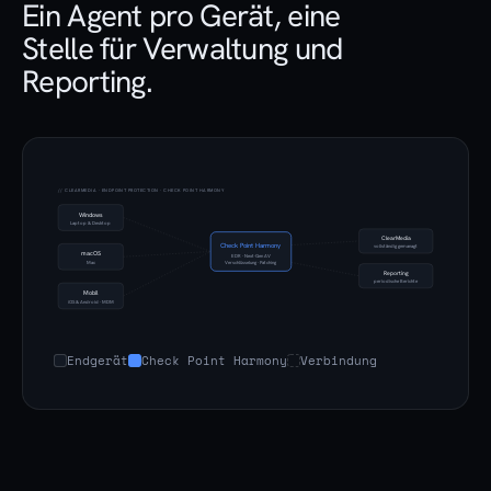
Ein Agent pro Gerät, eine
Stelle für Verwaltung und
Reporting.
// CLEARMEDIA · ENDPOINT PROTECTION · CHECK POINT HARMONY
Windows
Laptop & Desktop
ClearMedia
Check Point Harmony
vollständig gemanagt
macOS
EDR · Next-Gen AV
Mac
Verschlüsselung · Patching
Reporting
periodische Berichte
Mobil
iOS & Android · MDM
Endgerät
Check Point Harmony
Verbindung