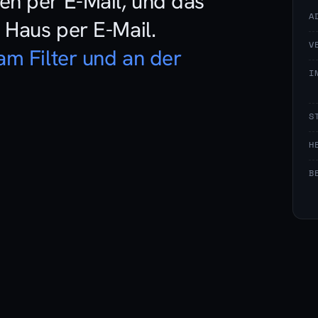
en per E-Mail, und das
A
s Haus per E-Mail.
V
am Filter und an der
I
S
H
B