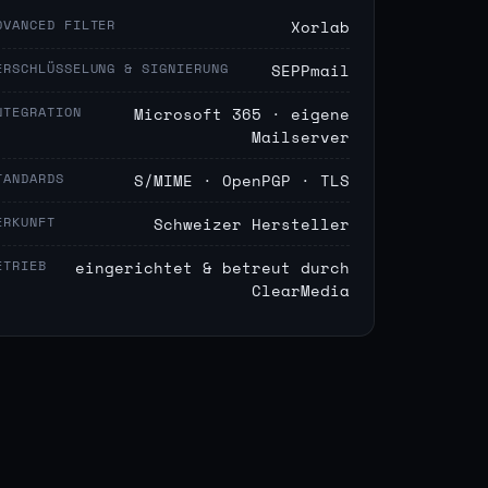
DVANCED FILTER
Xorlab
ERSCHLÜSSELUNG & SIGNIERUNG
SEPPmail
NTEGRATION
Microsoft 365 · eigene
Mailserver
TANDARDS
S/MIME · OpenPGP · TLS
ERKUNFT
Schweizer Hersteller
ETRIEB
eingerichtet & betreut durch
ClearMedia