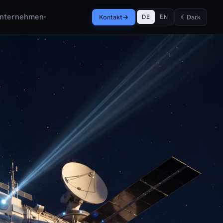
nternehmen
Kontakt
→
☾
Dark
DE
EN
▾