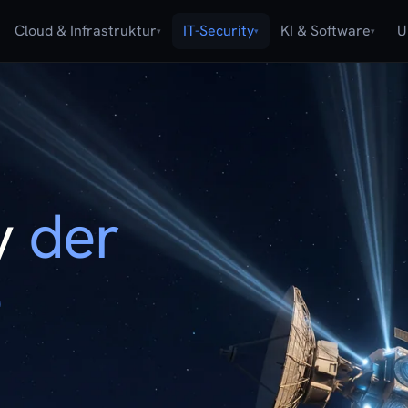
Cloud & Infrastruktur
IT-Security
KI & Software
U
▾
▾
▾
ty
der
e