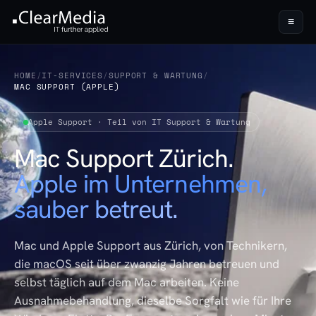
≡
HOME
/
IT-SERVICES
/
SUPPORT & WARTUNG
/
MAC SUPPORT (APPLE)
Apple Support · Teil von IT Support & Wartung
Mac Support Zürich.
Apple im Unternehmen,
sauber betreut.
Mac und Apple Support aus Zürich, von Technikern,
die macOS seit über zwanzig Jahren betreuen und
selbst täglich auf dem Mac arbeiten. Keine
Ausnahmebehandlung, dieselbe Sorgfalt wie für Ihre