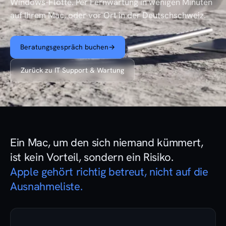
Windows-Flotte. Per Fernwartung in wenigen Minuten
auf Ihrem Mac, oder vor Ort in der Deutschschweiz.
Beratungsgespräch buchen
→
Zurück zu IT Support & Wartung
Ein Mac, um den sich niemand kümmert,
ist kein Vorteil, sondern ein Risiko.
Apple gehört richtig betreut, nicht auf die
Ausnahmeliste.