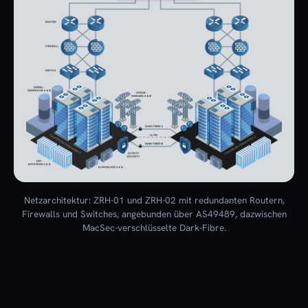
Netzarchitektur: ZRH-01 und ZRH-02 mit redundanten Routern,
Firewalls und Switches, angebunden über AS49489, dazwischen
MacSec-verschlüsselte Dark-Fibre.