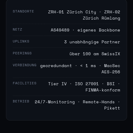
STANDORTE
ZRH-01 Zürich City · ZRH-02
Zürich Rümlang
NETZ
AS49489 · eigenes Backbone
UPLINKS
3 unabhängige Partner
PEERINGS
über 100 am SwissIX
VERBINDUNG
georedundant · < 1 ms · MacSec
AES-256
FACILITIES
Tier IV · ISO 27001 · BSI ·
FINMA-konform
BETRIEB
24/7-Monitoring · Remote-Hands ·
Pikett