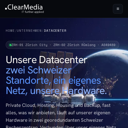
≡
HOME
/
UNTERNEHMEN
/
DATACENTER
ZRH-01 Zürich City · ZRH-02 Zürich Rümlang · AS49489
Unsere Datacenter
zwei Schweizer
Standorte, ein eigenes
Netz, unsere Hardware.
Private Cloud, Hosting, Housing und Backup, fast
alles, was wir anbieten, läuft auf unserer eigenen
Hardware in zwei georedundanten Schweizer
Rechenzentren. Verbunden über unser eigenes Netz