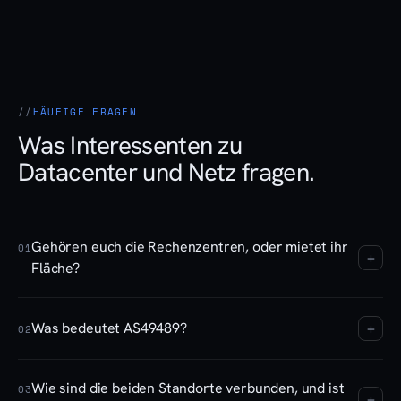
HÄUFIGE FRAGEN
Was Interessenten zu
Datacenter und Netz fragen.
Gehören euch die Rechenzentren, oder mietet ihr
01
+
Fläche?
Wir mieten in zwei Schweizer Rechenzentren
Was bedeutet AS49489?
+
ausschliesslich leere Racks samt Strom und Kühlung. Die
02
gesamte Hardware darin, von Servern über Storage bis
zu Routern und Firewalls, gehört ClearMedia. Wir
AS49489 ist unser eigenes autonomes System, unser Netz
Wie sind die beiden Standorte verbunden, und ist
verkaufen nicht die Cloud anderer weiter, sondern
im Internet. Darüber sind wir über drei unabhängige
03
+