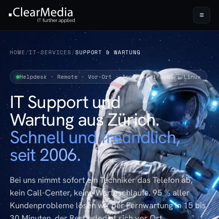
≡
HOME
/
IT-SERVICES
/
SUPPORT & WARTUNG
Helpdesk · Remote · Vor-Ort · Apple · Windows · Linux
IT Support und
Wartung aus Zürich.
Schnell und freundlich,
seit 2006.
Bei uns nimmt sofort ein Techniker das Telefon ab,
kein Call-Center, keine Warteschlaufe. 95 % aller
Kundenprobleme lösen wir per Fernwartung in 15 bis
30 Minuten, der Rest erledigt sich vor Ort.