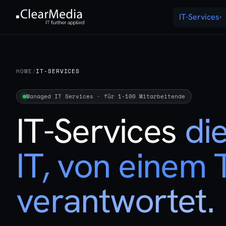
IT-Services
▾
HOME
/
IT-SERVICES
Managed IT Services · für 1-100 Mitarbeitende
IT-Services
di
IT, von einem
verantwortet.