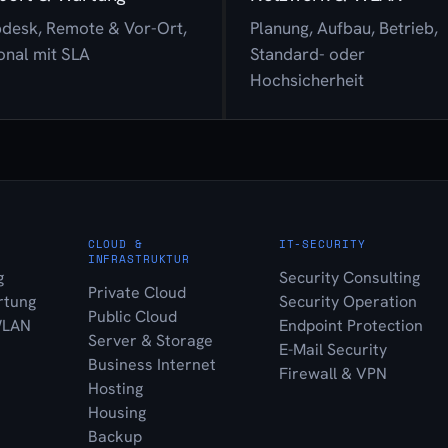
desk, Remote & Vor-Ort,
Planung, Aufbau, Betrieb,
onal mit SLA
Standard- oder
Hochsicherheit
CLOUD &
IT-SECURITY
INFRASTRUKTUR
g
Security Consulting
Private Cloud
rtung
Security Operation
Public Cloud
WLAN
Endpoint Protection
Server & Storage
E-Mail Security
Business Internet
Firewall & VPN
Hosting
Housing
Backup