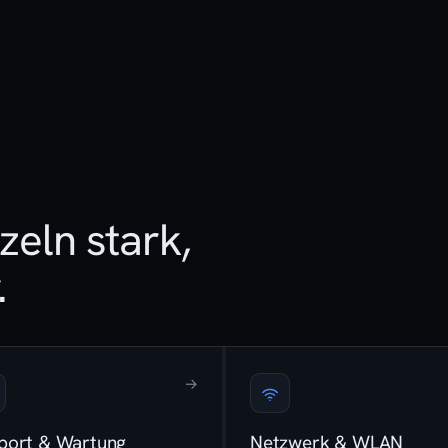
zeln stark,
.
→
port & Wartung
Netzwerk & WLAN