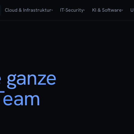
Cloud & Infrastruktur
IT-Security
KI & Software
U
▾
▾
▾
e ganze
 Team