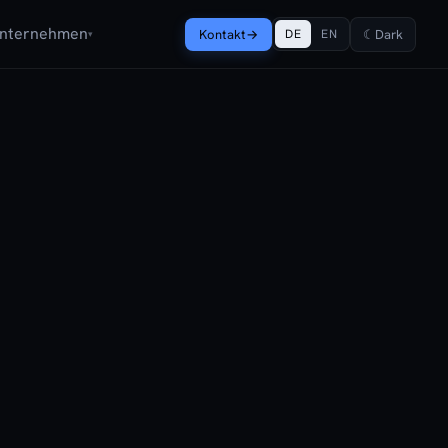
nternehmen
Kontakt
→
☾
Dark
DE
EN
▾